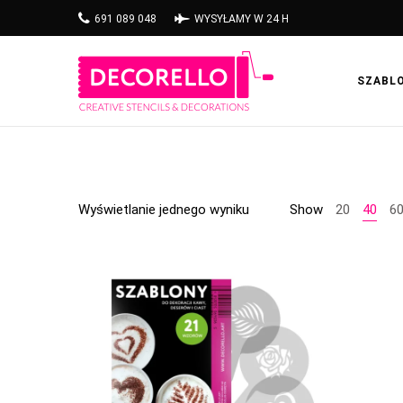
691 089 048
WYSYŁAMY W 24 H
SZABL
Wyświetlanie jednego wyniku
Show
20
40
6