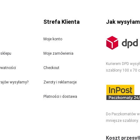
Strefa Klienta
Jak wysyłam
Moje konto
sklepu
Moje zamówienia
Kurierem DPD wysy
rywatności
Checkout
szablony 100 x 70 
krajów wysyłamy?
Zwroty i reklamacje
Płatności i dostawa
Do Paczkomatów w
mniejsze szablony.
Koszt przesyłk