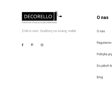
O nas
Zrób to sam. Szablony na ścianę, meble
O nas
Regulamin 
Polityka p
Do jakich 
Blog