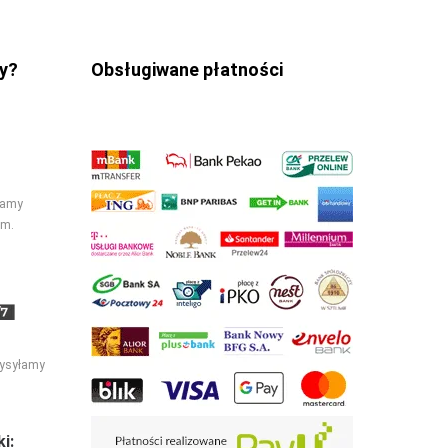
y?
Obsługiwane płatności
łamy
cm.
ysyłamy
i: