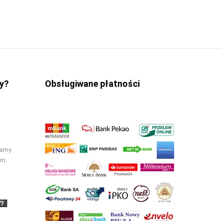
y?
Obsługiwane płatności
łamy
cm.