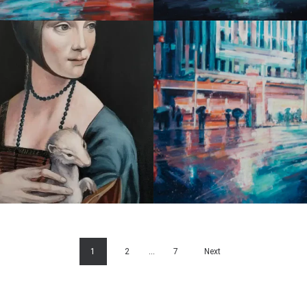
 Z GRONOSTAJEM,
METROPOLIE 
NARDO DA VINCI
1
2
…
7
Next