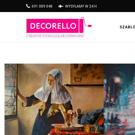
691 089 048
WYSYŁAMY W 24 H
SZABL
KOBIETA Z DZBANEM, JAN
M
VERMEER