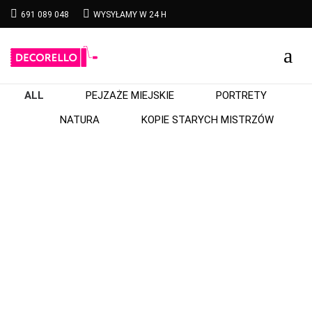
691 089 048
WYSYŁAMY W 24 H
ALL
PEJZAŻE MIEJSKIE
PORTRETY
NATURA
KOPIE STARYCH MISTRZÓW
KOBIETA Z DZBANEM, JAN VERMEER