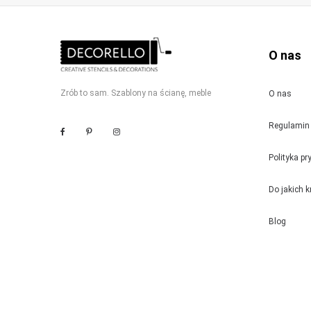
O nas
Zrób to sam. Szablony na ścianę, meble
O nas
Regulamin 
Polityka p
Do jakich 
Blog