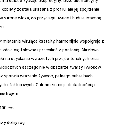
zemu całość zyskuje ekspresyjny, lekko abstrakcyjny
 kobiety została ukazana z profilu, ale jej spojrzenie
 w stronę widza, co przyciąga uwagę i buduje intymną
zu.
 misternie wirujące kształty, harmonijnie współgrają z
e zdaje się falować i przenikać z postacią. Akrylowa
iła na uzyskanie wyrazistych przejść tonalnych oraz
widocznych szczególnie w obszarze twarzy i włosów.
az sprawia wrażenie żywego, pełnego subtelnych
ch i fakturowych. Całość emanuje delikatnością i
astrojem.
 100 cm
wy dolny róg