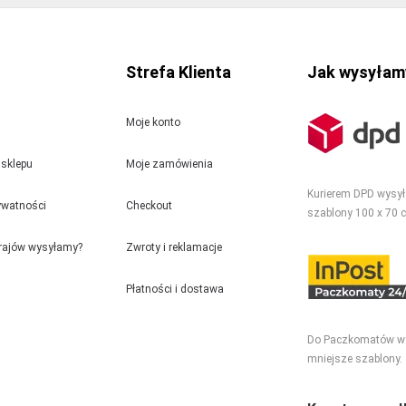
Strefa Klienta
Jak wysyłam
Moje konto
sklepu
Moje zamówienia
Kurierem DPD wysy
rywatności
Checkout
szablony 100 x 70 
krajów wysyłamy?
Zwroty i reklamacje
Płatności i dostawa
Do Paczkomatów w
mniejsze szablony.