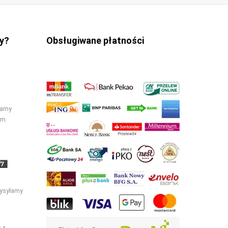
y?
Obsługiwane płatności
łamy
cm.
ysyłamy