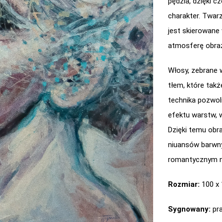
pędzla, dzięki c
charakter. Twarz
jest skierowane
atmosferę obra
Włosy, zebrane w
tłem, które takż
technika pozwol
efektu warstw, 
Dzięki temu obr
niuansów barwny
romantycznym n
Rozmiar:
100 x
Sygnowany:
pra