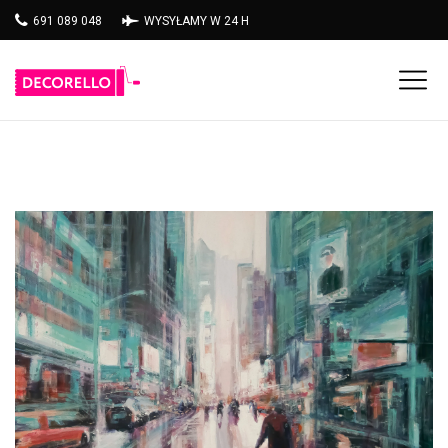
691 089 048
WYSYŁAMY W 24 H