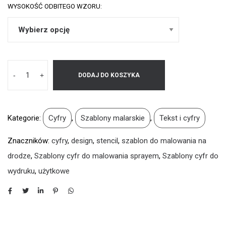
WYSOKOŚĆ ODBITEGO WZORU:
-
+
DODAJ DO KOSZYKA
Kategorie:
Cyfry
,
Szablony malarskie
,
Tekst i cyfry
Znaczników:
cyfry
,
design
,
stencil
,
szablon do malowania na
drodze
,
Szablony cyfr do malowania sprayem
,
Szablony cyfr do
wydruku
,
użytkowe