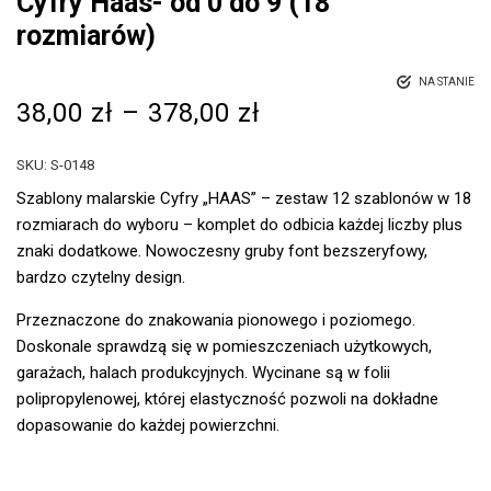
Cyfry Haas- od 0 do 9 (18
rozmiarów)
NA STANIE
38,00
zł
–
378,00
zł
SKU:
S-0148
Szablony malarskie Cyfry „HAAS” – zestaw 12 szablonów w 18
rozmiarach do wyboru – komplet do odbicia każdej liczby plus
znaki dodatkowe. Nowoczesny gruby font bezszeryfowy,
bardzo czytelny design.
Przeznaczone do znakowania pionowego i poziomego.
Doskonale sprawdzą się w pomieszczeniach użytkowych,
garażach, halach produkcyjnych. Wycinane są w folii
polipropylenowej, której elastyczność pozwoli na dokładne
dopasowanie do każdej powierzchni.