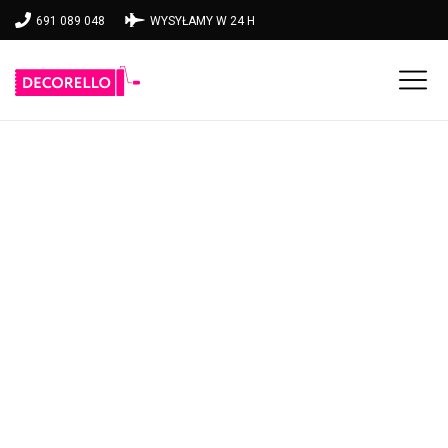
691 089 048
WYSYŁAMY W 24 H