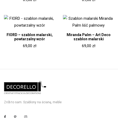
FIORD – szablon malarski,
Miranda Palm – Art Deco
powtarzalny wzór
szablon malarski
69,00
zł
69,00
zł
Zrób to sam. Szablony na ścianę, meble