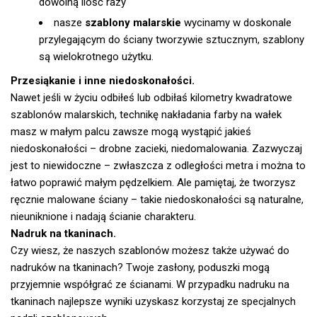
dowolną ilość razy
nasze
szablony malarskie
wycinamy w doskonale
przylegającym do ściany tworzywie sztucznym, szablony
są wielokrotnego użytku.
Przesiąkanie i inne niedoskonałości.
Nawet jeśli w życiu odbiłeś lub odbiłaś kilometry kwadratowe
szablonów malarskich, technikę nakładania farby na wałek
masz w małym palcu zawsze mogą wystąpić jakieś
niedoskonałości – drobne zacieki, niedomalowania. Zazwyczaj
jest to niewidoczne – zwłaszcza z odległości metra i można to
łatwo poprawić małym pędzelkiem. Ale pamiętaj, że tworzysz
ręcznie malowane ściany – takie niedoskonałości są naturalne,
nieuniknione i nadają ścianie charakteru.
Nadruk na tkaninach.
Czy wiesz, że naszych szablonów możesz także używać do
nadruków na tkaninach? Twoje zasłony, poduszki mogą
przyjemnie współgrać ze ścianami. W przypadku nadruku na
tkaninach najlepsze wyniki uzyskasz korzystaj ze specjalnych