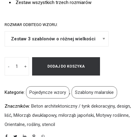
Zestaw wszystkich trzech rozmiarów
ROZMIAR ODBITEGO WZORU:
-
+
DODAJ DO KOSZYKA
Kategorie:
Pojedyncze wzory
,
Szablony malarskie
Znaczników:
Beton architektoniczny / tynk dekoracyjny
,
design
,
liść
,
Miłorząb dwuklapowy
,
miłorząb japoński
,
Motywy roślinne
,
Orientalne
,
rośliny
,
stencil