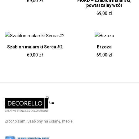
FIORD – szablon malarski,
69,00
zł
powtarzalny wzór
69,00
zł
Szablon malarski Serca #2
Brzoza
69,00
zł
69,00
zł
Zrób to sam. Szablony na ścianę, meble