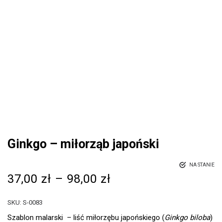
Ginkgo – miłorząb japoński
NA STANIE
37,00
zł
–
98,00
zł
SKU:
S-0083
Szablon malarski – liść miłorzębu japońskiego (
Ginkgo biloba
)