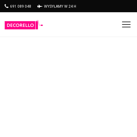
691 089 048
WYSYŁAMY W 24 H