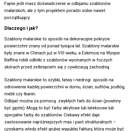
Fajnie jeśli masz doświadczenie w odbijaniu szablonów
malarskich, ale z tym projektem poradzi sobie nawet
początkujący.
Dlaczego i jak?
Szablony malarskie to sposób na dekoracyjne pokrycie
powierzchni znany od ponad tysiąca lat. Szablony malarskie
były znane w Chinach już w VIII wieku, a Eskimosi na Wyspie
Baffina robili odbitki z szablonów wycinanych w foczych
skórach przed zetknięciem się z cywilizacją zachodnią.
Szablony malarskie to szybki, łatwy i niedrogi sposób na
odnowienie każdej powierzchni w domu, ścian, sufitów, podłóg,
mebli czy tkanin.
Odbijać można za pomocą zwykłych farb do ścian (powinny
być gęste). Mogą to być farby akrylowe lub lateksowe lub
specjalne farby do szablonów. Ciekawy efekt daje
zastosowanie najróżniejszych mas i past strukturalnych –
uzyskamy wtedy efekt grubej wypukłej faktury, która może być