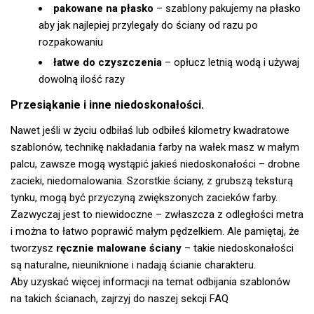
pakowane na płasko
– szablony pakujemy na płasko
aby jak najlepiej przylegały do ściany od razu po
rozpakowaniu
łatwe do czyszczenia
– opłucz letnią wodą i używaj
dowolną ilość razy
Przesiąkanie i inne niedoskonałości.
Nawet jeśli w życiu odbiłaś lub odbiłeś kilometry kwadratowe
szablonów, technikę nakładania farby na wałek masz w małym
palcu, zawsze mogą wystąpić jakieś niedoskonałości – drobne
zacieki, niedomalowania. Szorstkie ściany, z grubszą teksturą
tynku, mogą być przyczyną zwiększonych zacieków farby.
Zazwyczaj jest to niewidoczne – zwłaszcza z odległości metra
i można to łatwo poprawić małym pędzelkiem. Ale pamiętaj, że
tworzysz
ręcznie malowane ściany
– takie niedoskonałości
są naturalne, nieuniknione i nadają ścianie charakteru.
Aby uzyskać więcej informacji na temat odbijania szablonów
na takich ścianach, zajrzyj do naszej
sekcji FAQ