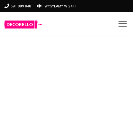
691 089 048
WYSYŁAMY W 24 H