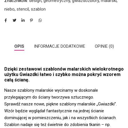
Znaczników:
design
,
geometryczny
,
gwiazdozbiory
,
malarski
,
niebo
,
stencil
,
szablon
OPIS
INFORMACJE DODATKOWE
OPINIE (0)
Dzięki zestawowi szablonów malarskich wielokrotnego
użytku Gwiazdki łatwo i szybko można pokryć wzorem
całą ścianę.
Nasze szablony malarskie wycinamy w doskonale
przylegającym do ściany tworzywa sztucznego.
Sprawdź nasze nowe, piękne szablony malarskie „Gwiazdki”.
Wzór będzie wyglądał fantastycznie na jednej ścianie
dominującej w pomieszczeniu, jak i na wszystkich ścianach.
Szablon nadaje się też świetnie do zdobienia tkanin – np.