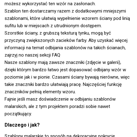
możesz wykorzystać ten wzór na zasłonach.
Szablon ten dostarczamy razem z dodatkowymi mniejszymi
szablonami, które ułatwią wypełnienie wzorem ściany pod linią
sufitu lub w miejscach z utrudnionym dostępem.
Szorstkie ściany, z grubszą teksturą tynku, mogą być
przyczyną zwiększonych zacieków farby. Aby uzyskać więcej
informacji na temat odbijania szablonów na takich ścianach,
zajrzyj no naszej
sekcji FAQ
Nasze szablony mają zawsze znaczniki (zdjęcie w galerii),
dzięki którym bardzo łatwo jest dopasować odbijany wzór w
poziomie jak i w pionie. Czasami ściany bywają nierówne, więc
takie znaczniki bardzo ułatwiają pracę. Najczęściej funkcję
znaczników pełnią elementy wzoru.
Fajnie jeśli masz doświadczenie w odbijaniu szablonów
malarskich, ale z tym projektem poradzi sobie nawet
początkujący.
Dlaczego i jak?
Szablony malarskie to sposób na dekoracyjne pokrycie