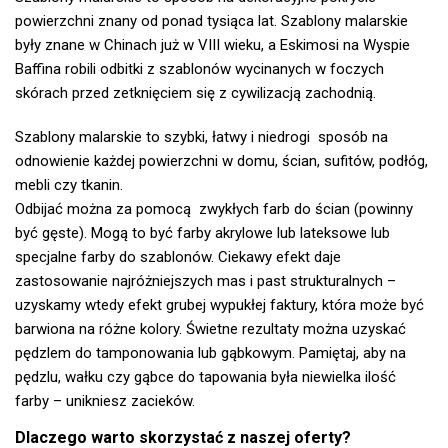
powierzchni znany od ponad tysiąca lat. Szablony malarskie
były znane w Chinach już w VIII wieku, a Eskimosi na Wyspie
Baffina robili odbitki z szablonów wycinanych w foczych
skórach przed zetknięciem się z cywilizacją zachodnią.
Szablony malarskie to szybki, łatwy i niedrogi sposób na
odnowienie każdej powierzchni w domu, ścian, sufitów, podłóg,
mebli czy tkanin.
Odbijać można za pomocą zwykłych farb do ścian (powinny
być gęste). Mogą to być farby akrylowe lub lateksowe lub
specjalne farby do szablonów. Ciekawy efekt daje
zastosowanie najróżniejszych mas i past strukturalnych –
uzyskamy wtedy efekt grubej wypukłej faktury, która może być
barwiona na różne kolory. Świetne rezultaty można uzyskać
pędzlem do tamponowania lub gąbkowym. Pamiętaj, aby na
pędzlu, wałku czy gąbce do tapowania była niewielka ilość
farby – unikniesz zacieków.
Dlaczego warto skorzystać z naszej oferty?