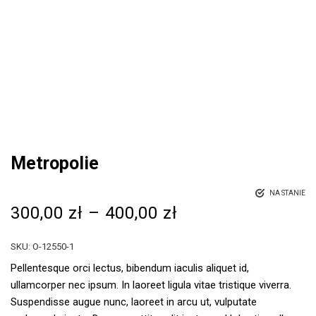
Metropolie
NA STANIE
300,00
zł
–
400,00
zł
SKU:
O-12550-1
Pellentesque orci lectus, bibendum iaculis aliquet id,
ullamcorper nec ipsum. In laoreet ligula vitae tristique viverra.
Suspendisse augue nunc, laoreet in arcu ut, vulputate