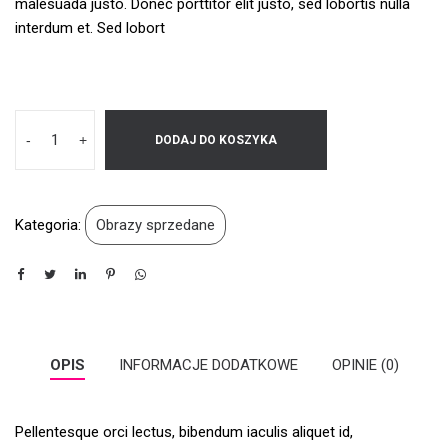
malesuada justo. Donec porttitor elit justo, sed lobortis nulla
interdum et. Sed lobort
-
+
DODAJ DO KOSZYKA
Kategoria:
Obrazy sprzedane
OPIS
INFORMACJE DODATKOWE
OPINIE (0)
Pellentesque orci lectus, bibendum iaculis aliquet id,