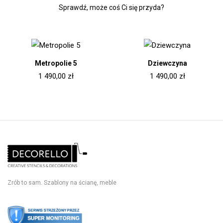
Sprawdź, może coś Ci się przyda?
Brak w magazynie
Brak w magazynie
Metropolie 5
Dziewczyna
1 490,00
zł
1 490,00
zł
Zrób to sam. Szablony na ścianę, meble