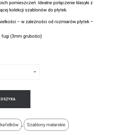
ch pomieszczeń. Idealne połączenie klasyki z
cej kolekcji szablonów do płytek.
wielkości – w zależności od rozmiarów płytek –
 fugi (3mm grubości)
KOSZYKA
a kafelków
,
Szablony malarskie