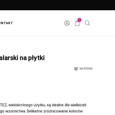
0
ONTAKT
larski na płytki
NA STANIE
EZ, wielokrotnego użytku, są idealne dla wielbicieli
iego wzornictwa. Delikatne zróżnicowanie kolorów