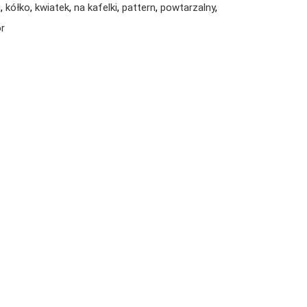
i
,
kółko
,
kwiatek
,
na kafelki
,
pattern
,
powtarzalny
,
r