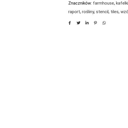
Znaczników:
farmhouse
,
kafelk
raport
,
rośliny
,
stencil
,
tiles
,
wzó