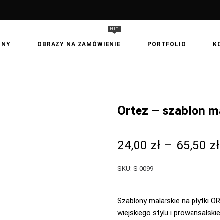
HIT
ONY
OBRAZY NA ZAMÓWIENIE
PORTFOLIO
K
Ortez – szablon ma
24,00
zł
–
65,50
zł
SKU:
S-0099
Szablony malarskie na płytki ORT
wiejskiego stylu i prowansalsk