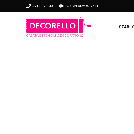
691 089 048
WYSYŁAMY W 24 H
SZABL