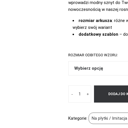
wprowadzi modny sznyt do Twoi
nowoczesnością w naszej rosną
rozmiar arkusza
: różne 
wybierz swój wariant
dodatkowy szablon
– do
ROZMIAR ODBITEGO WZORU:
-
+
DODAJ DO 
Kategorie:
Na płytki / Imitacj