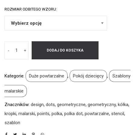
ROZMIAR ODBITEGO WZORU:
-
+
DODAJ DO KOSZYKA
Kategorie:
Duże powtarzalne
,
Pokój dziecięcy
,
Szablony
malarskie
Znaczników:
design
,
dots
,
geometryczne
,
geometryczny
,
kółka
,
kropki
,
malarski
,
points
,
polka
,
polka dot
,
powtarzalne
,
stencil
,
szablon