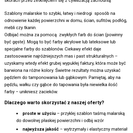
skórach przed zetknięciem się z cywilizacją zachodnią.
Szablony malarskie to szybki, łatwy i niedrogi sposób na
odnowienie każdej powierzchni w domu, ścian, sufitów, podłóg,
mebli czy tkanin.
Odbijać można za pomocą zwykłych farb do ścian (powinny
być gęste). Mogą to być farby akrylowe lub lateksowe lub
specjalne farby do szablonów. Ciekawy efekt daje
zastosowanie najróżniejszych mas i past strukturalnych –
uzyskamy wtedy efekt grubej wypukłej faktury, która może być
barwiona na różne kolory. Świetne rezultaty można uzyskać
pędzlem do tamponowania lub gąbkowym. Pamiętaj, aby na
pędzlu, wałku czy gąbce do tapowania była niewielka ilość
farby – unikniesz zacieków.
Dlaczego warto skorzystać z naszej oferty?
proste w użyciu
– przyklej szablon taśmą malarską
do dowolnej płaskiej powierzchni i odbij wzór
najwyższa jakość
– wytrzymały i elastyczny materiał