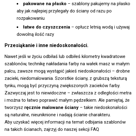
pakowane na płasko
– szablony pakujemy na płasko
aby jak najlepiej przylegały do ściany od razu po
rozpakowaniu
łatwe do czyszczenia
– opłucz letnią wodą i używaj
dowolną ilość razy
Przesiąkanie i inne niedoskonałości.
Nawet jeśli w życiu odbiłaś lub odbiłeś kilometry kwadratowe
szablonów, technikę nakładania farby na wałek masz w małym
palcu, zawsze mogą wystąpić jakieś niedoskonałości – drobne
zacieki, niedomalowania. Szorstkie ściany, z grubszą teksturą
tynku, mogą być przyczyną zwiększonych zacieków farby.
Zazwyczaj jest to niewidoczne – zwłaszcza z odległości metra
i można to łatwo poprawić małym pędzelkiem. Ale pamiętaj, że
tworzysz
ręcznie malowane ściany
– takie niedoskonałości
są naturalne, nieuniknione i nadają ścianie charakteru.
Aby uzyskać więcej informacji na temat odbijania szablonów
na takich ścianach, zajrzyj do naszej
sekcji FAQ