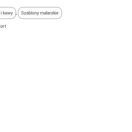
 i kawy
,
Szablony malarskie
tort