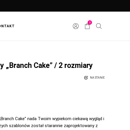
0
ONTAKT
y „Branch Cake” / 2 rozmiary
NA STANIE
i „Branch Cake” nada Twoim wypiekom ciekawą wygląd i
szych szablonów został starannie zaprojektowany z