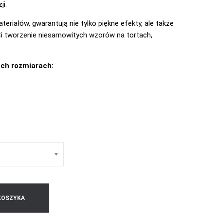
ji.
eriałów, gwarantują nie tylko piękne efekty, ale także
Ci tworzenie niesamowitych wzorów na tortach,
óch rozmiarach:
KOSZYKA