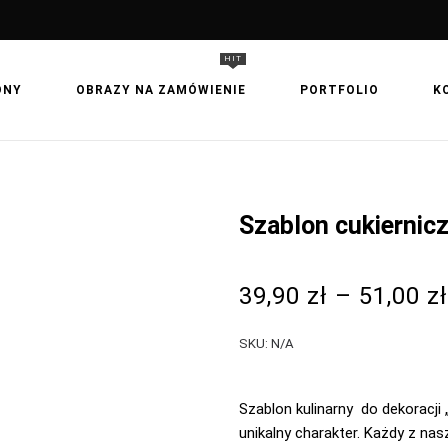
HIT
ONY
OBRAZY NA ZAMÓWIENIE
PORTFOLIO
K
Szablon cukiernicz
39,90
zł
–
51,00
zł
SKU:
N/A
Szablon kulinarny do dekoracj
unikalny charakter. Każdy z na