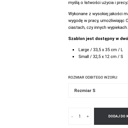
myślą o łatwości użycia i precyz
Wykonane z wysokiej jakości mat
wygodę w pracy, umożliwiając 
ciastach, czy innych wypiekach.
Szablon jest dostępny w dw
Large / 33,5 x 35 cm / L
Small / 32,5 x 12 cm / S
ROZMIAR ODBITEGO WZORU:
-
+
DODAJ DO 