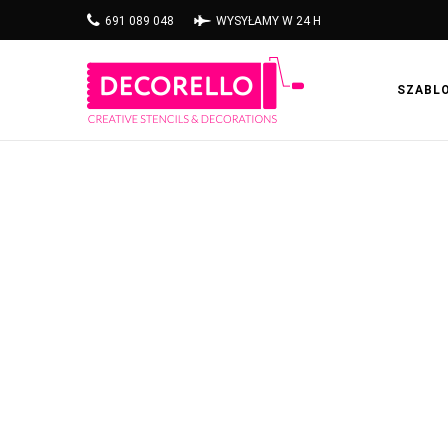
691 089 048
WYSYŁAMY W 24 H
SZABL