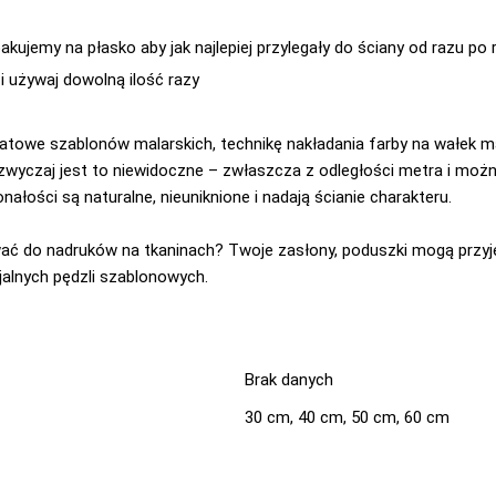
akujemy na płasko aby jak najlepiej przylegały do ściany od razu p
i używaj dowolną ilość razy
adratowe szablonów malarskich, technikę nakładania farby na wałe
zwyczaj jest to niewidoczne – zwłaszcza z odległości metra i moż
ałości są naturalne, nieuniknione i nadają ścianie charakteru.
ć do nadruków na tkaninach? Twoje zasłony, poduszki mogą przyj
jalnych pędzli szablonowych.
Brak danych
30 cm, 40 cm, 50 cm, 60 cm