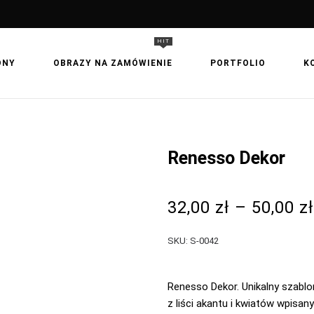
HIT
ONY
OBRAZY NA ZAMÓWIENIE
PORTFOLIO
K
Renesso Dekor
32,00
zł
–
50,00
zł
SKU:
S-0042
Renesso Dekor. Unikalny szablo
z liści akantu i kwiatów wpisa