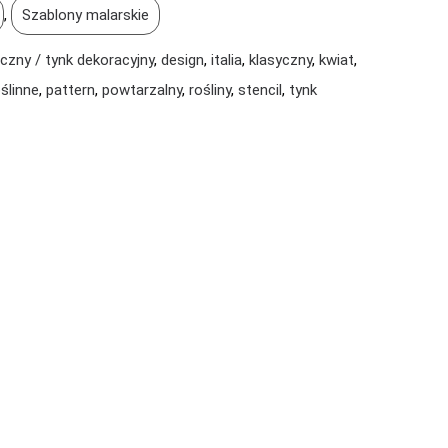
,
Szablony malarskie
czny / tynk dekoracyjny
,
design
,
italia
,
klasyczny
,
kwiat
,
ślinne
,
pattern
,
powtarzalny
,
rośliny
,
stencil
,
tynk