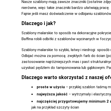
Nasze szablony mają zawsze znaczniki (ostatnie zdjęci
nierówne, więc takie znaczniki bardzo ułatwiają pracę.
Fajnie jeśli masz doświadczenie w odbijaniu szablonów
Dlaczego i jak?
Szablony malarskie to sposób na dekoracyjne pokrycie 
Baffina robili odbitki z szablonów wycinanych w foczy
Szablony malarskie to szybki, łatwy i niedrogi sposób 
Odbijać można za pomocą zwykłych farb do ścian (powi
zastosowanie najróżniejszych mas i past strukturalny
uzyskać pędzlem do tamponowania lub gąbkowym. Pamięt
Dlaczego warto skorzystać z naszej of
proste w użyciu
– przyklej szablon taśmą ma
najwyższa jakość
– wytrzymały i elastyczny
najczęściej przygotowujemy minimum 2 
jak na przykład szczyty ścian