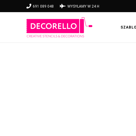
691 089 048
WYSYŁAMY W 24 H
SZABL