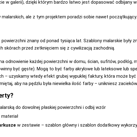
e w galerii), dzięki którym bardzo łatwo jest dopasować odbijany w
 malarskich, ale z tym projektem poradzi sobie nawet początkujący.
powierzchni znany od ponad tysiąca lat. Szablony malarskie były zn
ch skórach przed zetknięciem się z cywilizacją zachodnią.
na odnowienie każdej powierzchni w domu, ścian, sufitów, podłóg, me
nny być gęste). Mogą to być farby akrylowe lub lateksowe lub spe
ch – uzyskamy wtedy efekt grubej wypukłej faktury, która może być
aj, aby na pędzlu była niewielka ilość farby – unikniesz zacieków
erty?
larską do dowolnej płaskiej powierzchni i odbij wzór
 materiał
arkusze
w zestawie – szablon główny i szablon dodatkowy wykorz