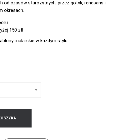
od czasów starożytnych, przez gotyk, renesans i
am okresach.
boru
żej 150 zł!
zablony malarskie w każdym stylu.
KOSZYKA