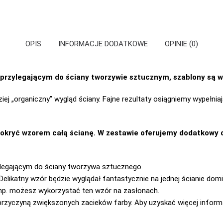
OPIS
INFORMACJE DODATKOWE
OPINIE (0)
przylegającym do ściany tworzywie sztucznym, szablony są w
ej „organiczny” wygląd ściany. Fajne rezultaty osiągniemy wypełniaj
pokryć wzorem całą ścianę. W zestawie oferujemy dodatkowy 
legającym do ściany tworzywa sztucznego.
elikatny wzór będzie wyglądał fantastycznie na jednej ścianie domi
– np. możesz wykorzystać ten wzór na zasłonach.
 przyczyną zwiększonych zacieków farby. Aby uzyskać więcej informa