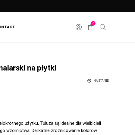
0
ONTAKT
alarski na płytki
NA STANIE
elokrotnego użytku, Tuluza są idealne dla wielbicieli
iego wzornictwa. Delikatne zróżnicowanie kolorów