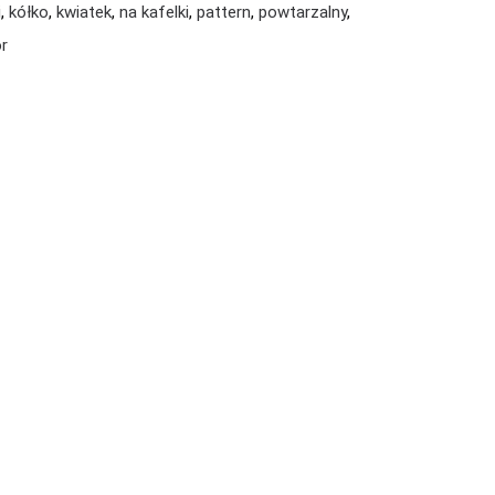
i
,
kółko
,
kwiatek
,
na kafelki
,
pattern
,
powtarzalny
,
r