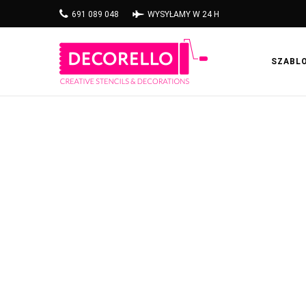
691 089 048
WYSYŁAMY W 24 H
SZABL