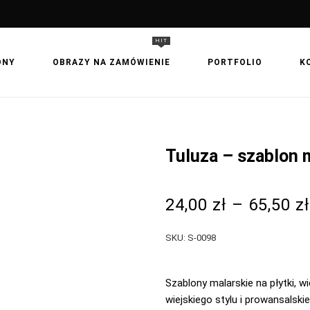
HIT
ONY
OBRAZY NA ZAMÓWIENIE
PORTFOLIO
K
Tuluza – szablon m
24,00
zł
–
65,50
zł
SKU:
S-0098
Szablony malarskie na płytki, wi
wiejskiego stylu i prowansalsk