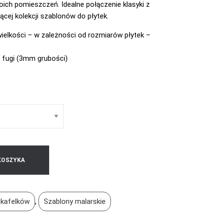
ch pomieszczeń. Idealne połączenie klasyki z
cej kolekcji szablonów do płytek.
wielkości – w zależności od rozmiarów płytek –
 fugi (3mm grubości)
KOSZYKA
a kafelków
,
Szablony malarskie