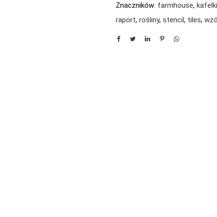
Znaczników:
farmhouse
,
kafelk
raport
,
rośliny
,
stencil
,
tiles
,
wzó