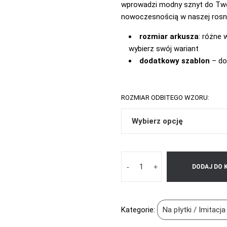
wprowadzi modny sznyt do Twoi
nowoczesnością w naszej rosną
rozmiar arkusza
: różne 
wybierz swój wariant
dodatkowy szablon
– do
ROZMIAR ODBITEGO WZORU:
-
+
DODAJ DO 
Kategorie:
Na płytki / Imitacj