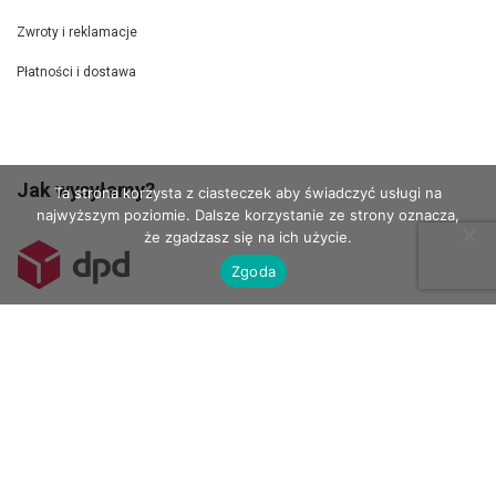
Zwroty i reklamacje
Płatności i dostawa
Jak wysyłamy?
Ta strona korzysta z ciasteczek aby świadczyć usługi na
najwyższym poziomie. Dalsze korzystanie ze strony oznacza,
że zgadzasz się na ich użycie.
Zgoda
Kurierem DPD wysyłamy szablony 100 x 70 cm.
Do Paczkomatów wysyłamy mniejsze szablony.