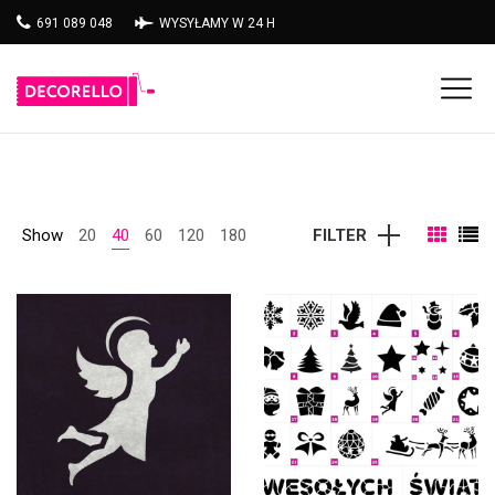
691 089 048
WYSYŁAMY W 24 H
Show
20
40
60
120
180
FILTER