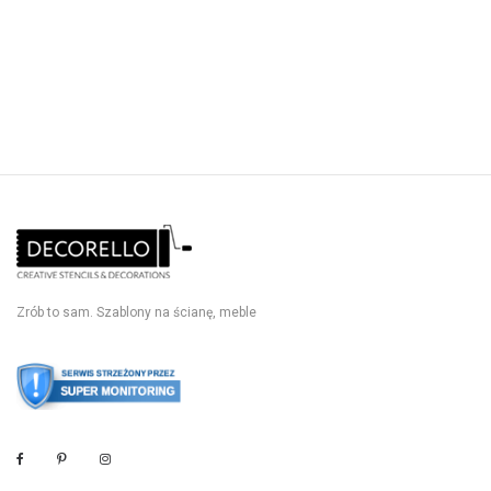
Zrób to sam. Szablony na ścianę, meble