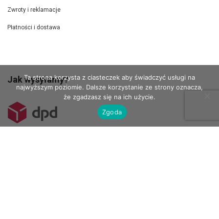
Zwroty i reklamacje
Płatności i dostawa
Ta strona korzysta z ciasteczek aby świadczyć usługi na
Jak wysyłamy?
najwyższym poziomie. Dalsze korzystanie ze strony oznacza,
że zgadzasz się na ich użycie.
Zgoda
Kurierem DPD wysyłamy szablony 100 x 70 cm.
Do Paczkomatów wysyłamy mniejsze szablony.