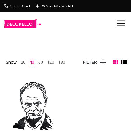
691 089 048
WYSYŁAMY W 24 H
Show
20
40
60
120
180
FILTER