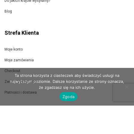
Do jakich krajów wysyłamy?
Blog
Strefa Klienta
Moje konto
Moje zamówienia
Checkout
Ta strona korzysta z ciasteczek aby świadczyć usługi na
najwyższym poziomie. Dalsze korzystanie ze strony oznacza,
Zwroty i reklamacje
że zgadzasz się na ich użycie.
Płatności i dostawa
Zgoda
Jak wysyłamy?