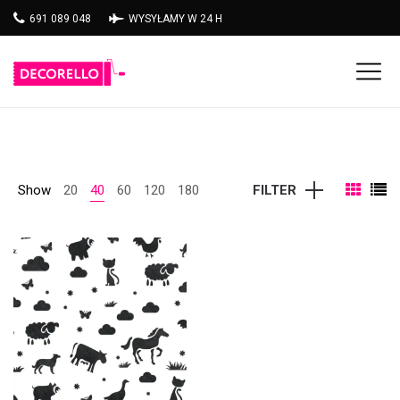
691 089 048
WYSYŁAMY W 24 H
Show
20
40
60
120
180
FILTER