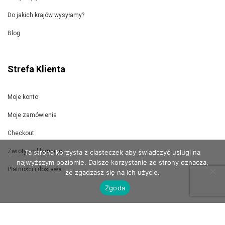
Do jakich krajów wysyłamy?
Blog
Strefa Klienta
Moje konto
Moje zamówienia
Checkout
Zwroty i reklamacje
Ta strona korzysta z ciasteczek aby świadczyć usługi na
najwyższym poziomie. Dalsze korzystanie ze strony oznacza,
Płatności i dostawa
że zgadzasz się na ich użycie.
Zgoda
Jak wysyłamy?