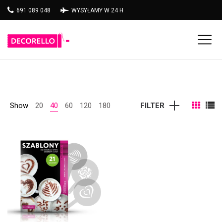
691 089 048
WYSYŁAMY W 24 H
Show
20
40
60
120
180
FILTER