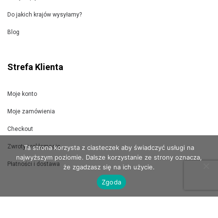
Do jakich krajów wysyłamy?
Blog
Strefa Klienta
Moje konto
Moje zamówienia
Checkout
Zwroty i reklamacje
Ta strona korzysta z ciasteczek aby świadczyć usługi na
najwyższym poziomie. Dalsze korzystanie ze strony oznacza,
Płatności i dostawa
że zgadzasz się na ich użycie.
Zgoda
Jak wysyłamy?