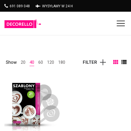
691 089 048
WYSYŁAMY W 24 H
Show
20
40
60
120
180
FILTER