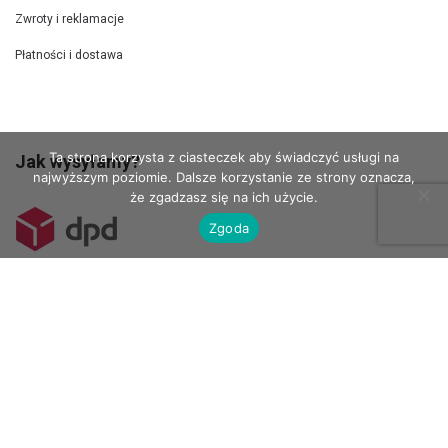
Zwroty i reklamacje
Płatności i dostawa
Ta strona korzysta z ciasteczek aby świadczyć usługi na
Jak wysyłamy?
najwyższym poziomie. Dalsze korzystanie ze strony oznacza,
że zgadzasz się na ich użycie.
Zgoda
Kurierem DPD wysyłamy szablony 100 x 70 cm.
Do Paczkomatów wysyłamy mniejsze szablony.