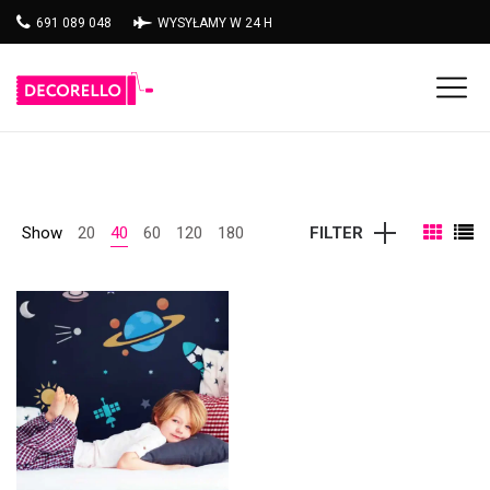
691 089 048
WYSYŁAMY W 24 H
Show
20
40
60
120
180
FILTER