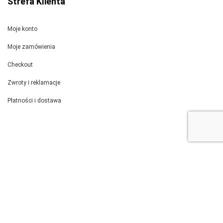
Strefa Klienta
Moje konto
Moje zamówienia
Checkout
Zwroty i reklamacje
Płatności i dostawa
Jak wysyłamy?
Kurierem DPD wysyłamy szablony 100 x 70 cm.