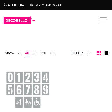
691 089 048
WYSYŁAMY W 24 H
Show
20
40
60
120
180
FILTER