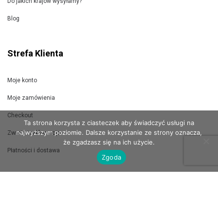
Do jakich krajów wysyłamy?
Blog
Strefa Klienta
Moje konto
Moje zamówienia
Checkout
Ta strona korzysta z ciasteczek aby świadczyć usługi na
najwyższym poziomie. Dalsze korzystanie ze strony oznacza,
Zwroty i reklamacje
że zgadzasz się na ich użycie.
Płatności i dostawa
Zgoda
Jak wysyłamy?