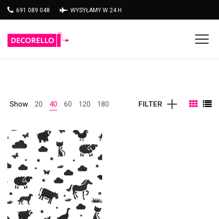
691 089 048
WYSYŁAMY W 24 H
Show
20
40
60
120
180
FILTER