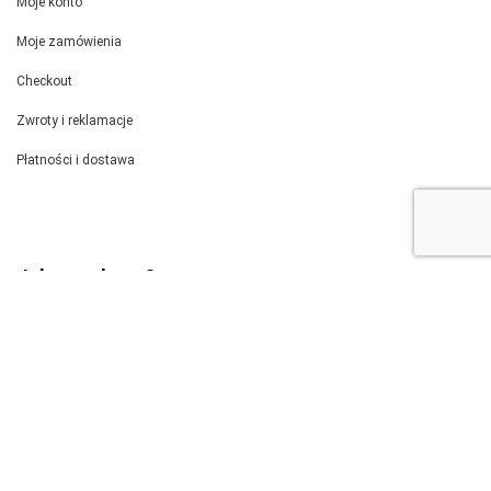
Moje konto
Moje zamówienia
Checkout
Zwroty i reklamacje
Płatności i dostawa
Jak wysyłamy?
Kurierem DPD wysyłamy szablony 100 x 70 cm.