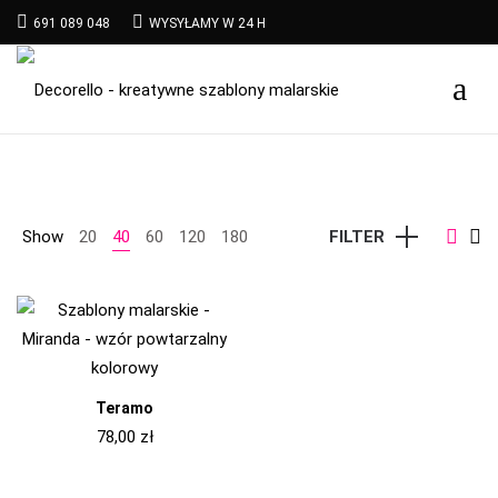
691 089 048
WYSYŁAMY W 24 H
Show
20
40
60
120
180
FILTER
Teramo
78,00
zł