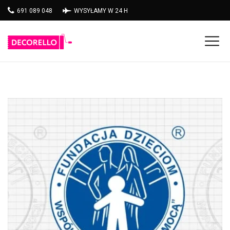
691 089 048
WYSYŁAMY W 24 H