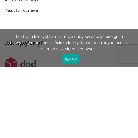
Płatności i dostawa
Ta strona korzysta z ciasteczek aby świadczyć usługi na
najwyższym poziomie. Dalsze korzystanie ze strony oznacza,
Jak wysyłamy?
że zgadzasz się na ich użycie.
Zgoda
Kurierem DPD wysyłamy szablony 100 x 70 cm.
Do Paczkomatów wysyłamy mniejsze szablony.