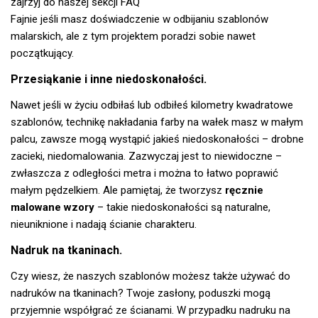
zajrzyj do naszej
sekcji FAQ
Fajnie jeśli masz doświadczenie w odbijaniu szablonów
malarskich, ale z tym projektem poradzi sobie nawet
początkujący.
Przesiąkanie i inne niedoskonałości.
Nawet jeśli w życiu odbiłaś lub odbiłeś kilometry kwadratowe
szablonów, technikę nakładania farby na wałek masz w małym
palcu, zawsze mogą wystąpić jakieś niedoskonałości – drobne
zacieki, niedomalowania. Zazwyczaj jest to niewidoczne –
zwłaszcza z odległości metra i można to łatwo poprawić
małym pędzelkiem. Ale pamiętaj, że tworzysz
ręcznie
malowane wzory
– takie niedoskonałości są naturalne,
nieuniknione i nadają ścianie charakteru.
Nadruk na tkaninach.
Czy wiesz, że naszych szablonów możesz także używać do
nadruków na tkaninach? Twoje zasłony, poduszki mogą
przyjemnie współgrać ze ścianami. W przypadku nadruku na