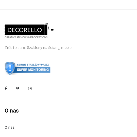
Zrób to sam. Szablony na ścianę, meble
O nas
O nas