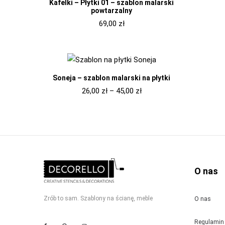
Kafelki – Płytki 01 – szablon malarski
powtarzalny
69,00
zł
Soneja – szablon malarski na płytki
26,00
zł
–
45,00
zł
O nas
Zrób to sam. Szablony na ścianę, meble
O nas
Regulamin 