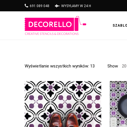
691 089 048
WYSYŁAMY W 24 H
SZABL
Wyświetlanie wszystkich wyników: 13
Show
20