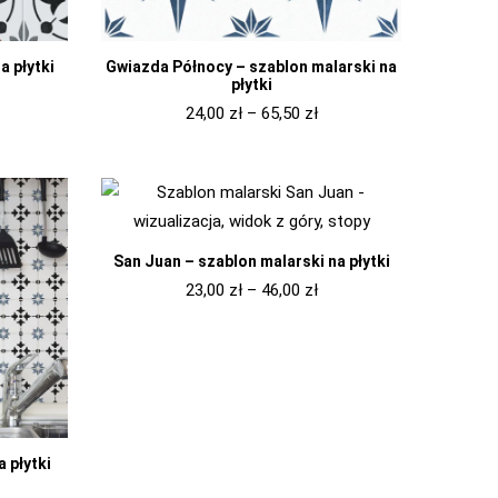
a płytki
Gwiazda Północy – szablon malarski na
płytki
24,00
zł
–
65,50
zł
San Juan – szablon malarski na płytki
23,00
zł
–
46,00
zł
 płytki