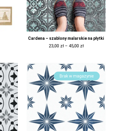
Cardena – szablony malarskie na płytki
23,00
zł
–
45,00
zł
Brak w magazynie