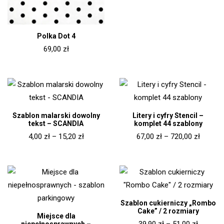
Polka Dot 4
69,00
zł
Szablon malarski dowolny
Litery i cyfry Stencil –
tekst – SCANDIA
komplet 44 szablony
4,00
zł
–
15,20
zł
67,00
zł
–
720,00
zł
Szablon cukierniczy „Rombo
Cake” / 2 rozmiary
Miejsce dla
39,90
zł
–
51,00
zł
niepełnosprawnych –